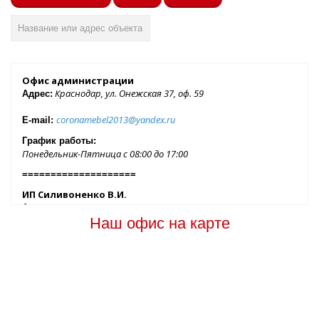
Офис администрации
Краснодар, ул. Онежская 37, оф. 59
Адрес:
coronamebel2013@yandex.ru
E-mail:
График работы:
Понедельник-Пятница с 08:00 до 17:00
====================
ИП Силивоненко В.И.
299053, г. Севастополь, Фиолентовское шоссе, 1/2,
Адрес:
корпус Б, офис 219
Наш офис на карте
kresla92@yandex.ru
E-mail:
График работы:
Понедельник-Пятница с 09:00 до 18:00
====================