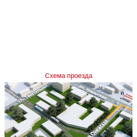
ООО «Вермонт–Н»
Кемеровская обл., г. Новокузнецк, пр. Строителей, дом
Адрес:
57, кв. 2
vermont.n@yandex.ru
E-mail:
График работы:
Понедельник-Пятница с 09:00 до 18:00
====================
Схема проезда