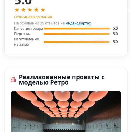
★
★
★
★
★
В наличи
Отличная компания
На основании 39 отзывов на
Яндекс.Картах
Качество товара
5.0
Персонал
5.0
Изготовление
5.0
на заказ
Реализованные проекты с
моделью Ретро