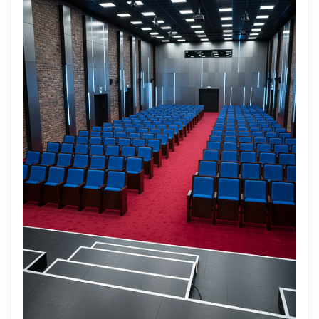
Плотность формованного
55 кг/м3
ППУ, кг/м3
Крепление к полу
Обязательно
Механизм откидывания
сидения: Комбинация
Гравитационныей механизм
пружины и дэмфера
Объем ед. товара (в упаковке)
0,2 м3
Вес ед. товара
20 кг
Срок поставки
30 дней