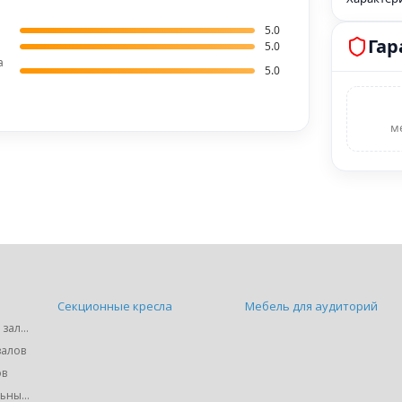
5.0
Гар
5.0
а
5.0
м
Секционные кресла
Мебель для аудиторий
Кресла для театральных залов
залов
ов
Кресла для кинотеатральных залов