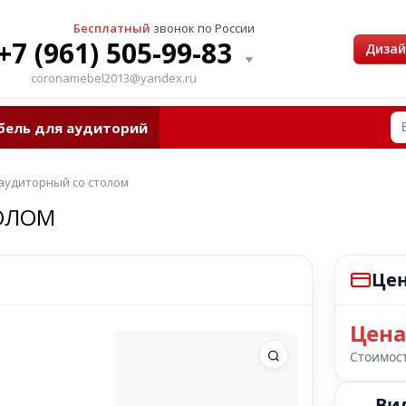
Бесплатный
звонок по России
+7 (961) 505-99-83
Диза
coronamebel2013@yandex.ru
бель для аудиторий
аудиторный со столом
ОЛОМ
Цен
Цена
Стоимост
Ви