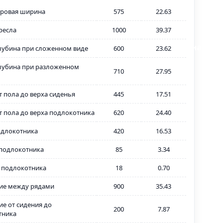
ровая ширина
575
22.63
ресла
1000
39.37
В наличи
лубина при сложенном виде
600
23.62
лубина при разложенном
710
27.95
т пола до верха сиденья
445
17.51
т пола до верха подлокотника
620
24.40
одлокотника
420
16.53
подлокотника
85
3.34
 подлокотника
18
0.70
ие между рядами
900
35.43
ие от сидения до
200
7.87
тника