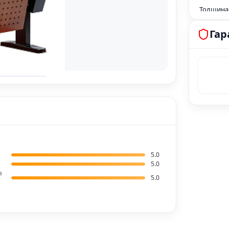
Толщина
Толщина
Гар
Толщина
Толщина
спинки 
Толщина
сидения
Ткань, у
циклов
Плотност
5.0
5.0
Креплени
а
5.0
Механизм
Комбина
Объем ед