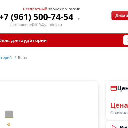
Бесплатный
звонок по России
+7 (961) 500-74-54
Диза
coronamebel2013@yandex.ru
бель для аудиторий
иторий
/
Вена
Цен
Цена
Стоимост
Ви