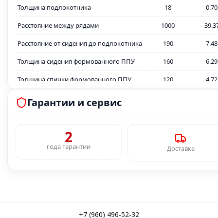
Толщина подлокотника
18
0.70
Расстояние между рядами
1000
39.3
Расстояние от сидения до подлокотника
190
7.48
Толщина сидения формованного ППУ
160
6.29
Толщина спинки формованного ППУ
120
4.72
Толщина металлокаркаса
2
0.07
Гарантии и сервис
Толщина декоративной заглушки
15
0.59
спинки ФК
2
Толщина декоративной заглушки
года гарантии
15
0.59
Доставка
сидения ФК
Ткань, устойчевость к истиранию,
50.000 циклов
циклов
Плотность формованного ППУ, кг/м3
55 кг/м3
Крепление к полу
Обязательно
+7 (960) 496-52-32