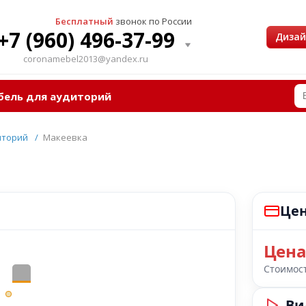
Бесплатный
звонок по России
+7 (960) 496-37-99
Диза
coronamebel2013@yandex.ru
бель для аудиторий
иторий
/
Макеевка
Цен
Цена
Стоимост
Ви