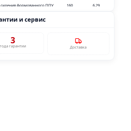
 сидения формованного ППУ
160
6.29
 спинки формованного ППУ
145
5.70
антии и сервис
 металлокаркаса
2
0.07
3
 декоративной заглушки
15
0.59
ФК
года гарантии
Доставка
 декоративной заглушки
15
0.59
 ФК
стойчевость к истиранию,
30.000 циклов
ь формованного ППУ, кг/м3
55 кг/м3
е к полу
Обязательно
 откидывания сидения:
1
ция пружины и дэмфера
. товара (в упаковке)
0,2 м3