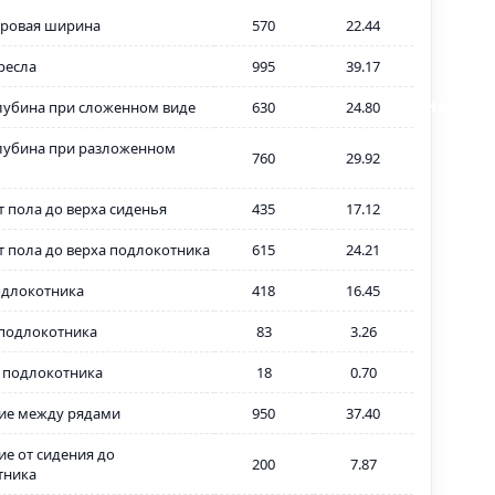
ровая ширина
570
22.44
ресла
995
39.17
В наличи
лубина при сложенном виде
630
24.80
лубина при разложенном
760
29.92
т пола до верха сиденья
435
17.12
т пола до верха подлокотника
615
24.21
одлокотника
418
16.45
подлокотника
83
3.26
 подлокотника
18
0.70
ие между рядами
950
37.40
ие от сидения до
200
7.87
тника