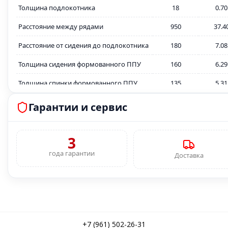
Толщина подлокотника
18
0.70
Расстояние между рядами
950
37.4
Расстояние от сидения до подлокотника
180
7.08
Толщина сидения формованного ППУ
160
6.29
Толщина спинки формованного ППУ
135
5.31
Толщина металлокаркаса
2
0.07
Гарантии и сервис
Толщина декоративной заглушки
15
0.59
спинки ФК
3
Толщина декоративной заглушки
года гарантии
15
0.59
Доставка
сидения ФК
Ткань, устойчевость к истиранию,
30.000 циклов
циклов
Плотность формованного ППУ, кг/м3
55 кг/м3
Крепление к полу
Обязательно
+7 (961) 502-26-31