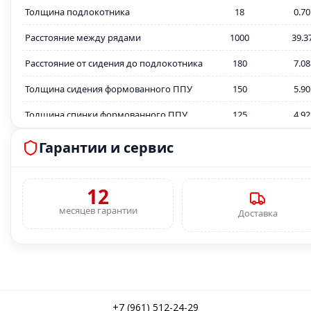
Толщина подлокотника
18
0.70
Расстояние между рядами
1000
39.3
Расстояние от сидения до подлокотника
180
7.08
Толщина сидения формованного ППУ
150
5.90
Толщина спинки формованного ППУ
125
4.92
Толщина металлокаркаса
2
0.07
Гарантии и сервис
Толщина декоративной заглушки
15
0.59
спинки ФК
12
Толщина декоративной заглушки
месяцев гарантии
15
0.59
Доставка
сидения ФК
Ткань, устойчевость к истиранию,
30.000 циклов
циклов
Плотность формованного ППУ, кг/м3
55 кг/м3
Крепление к полу
Обязательно
+7 (961) 512-24-29