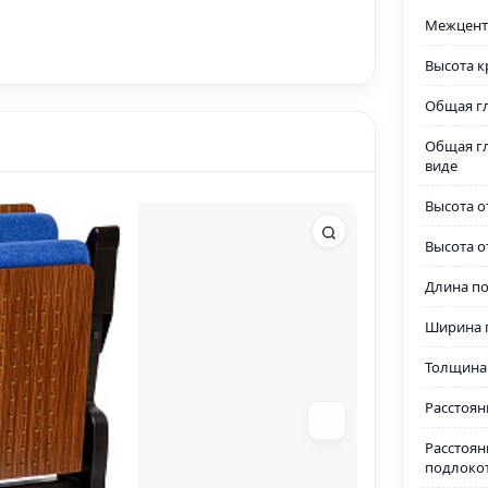
Межцент
Высота к
Общая г
Общая г
виде
Высота о
Высота о
Длина п
Ширина 
Толщина
Расстоян
Расстоян
подлоко