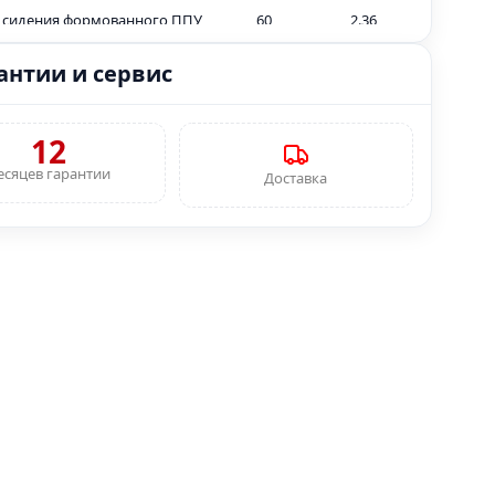
 сидения формованного ППУ
60
2.36
 спинки формованного ППУ
60
2.36
антии и сервис
 металлокаркаса
6
0.23
12
 декоративной заглушки
15
0.59
ФК
есяцев гарантии
Доставка
 декоративной заглушки
15
0.59
 ФК
стойчевость к истиранию,
30.000 циклов
ь формованного ППУ, кг/м3
55 кг/м3
е к полу
Обязательно
 откидывания сидения:
1
ция пружины и дэмфера
. товара (в упаковке)
0,2 м3