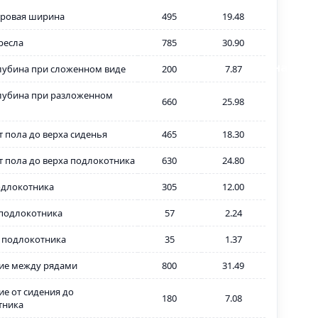
ровая ширина
495
19.48
ресла
785
30.90
В наличи
лубина при сложенном виде
200
7.87
лубина при разложенном
660
25.98
т пола до верха сиденья
465
18.30
т пола до верха подлокотника
630
24.80
одлокотника
305
12.00
подлокотника
57
2.24
 подлокотника
35
1.37
ие между рядами
800
31.49
ие от сидения до
180
7.08
тника