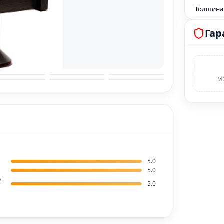
Толщина
Толщина
Гар
Толщина
Толщина
спинки 
м
Толщина
сидения
Ткань, у
циклов
Плотност
5.0
Креплени
5.0
а
5.0
Механизм
Комбина
Объем ед