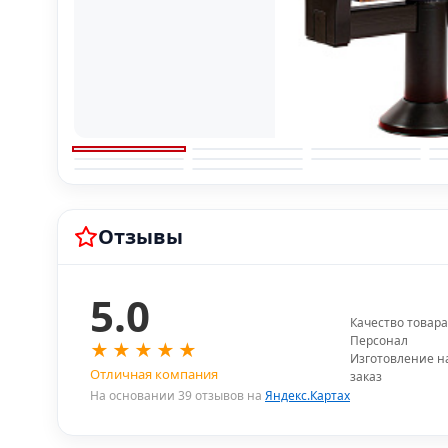
Отзывы
5.0
Качество товара
Персонал
★
★
★
★
★
Изготовление н
Отличная компания
заказ
На основании 39 отзывов на
Яндекс.Картах