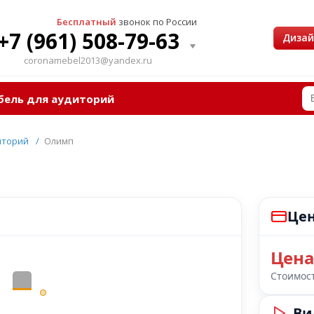
Бесплатный
звонок по России
+7 (961) 508-79-63
Диза
coronamebel2013@yandex.ru
бель для аудиторий
иторий
/
Олимп
Цен
Цена
Стоимост
Ви