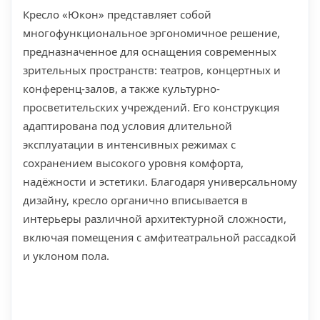
Кресло «Юкон» представляет собой
Ткань, устойчевость к
30.000 циклов
многофункциональное эргономичное решение,
истиранию, циклов
предназначенное для оснащения современных
Плотность формованного
зрительных пространств: театров, концертных и
55 кг/м3
ППУ, кг/м3
конференц-залов, а также культурно-
Крепление к полу
Обязательно
просветительских учреждений. Его конструкция
адаптирована под условия длительной
Механизм откидывания
сидения: Комбинация
Гравитационныей механизм
эксплуатации в интенсивных режимах с
пружины и дэмфера
сохранением высокого уровня комфорта,
надёжности и эстетики. Благодаря универсальному
Объем ед. товара (в упаковке)
0,2 м3
дизайну, кресло органично вписывается в
Вес ед. товара
18кг
интерьеры различной архитектурной сложности,
Срок поставки
30 дней
включая помещения с амфитеатральной рассадкой
и уклоном пола.