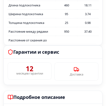
Длина подлокотника
460
18.11
Ширина подлокотника
95
3.74
Толщина подлокотника
25
0.98
Расстояние между рядами
950
37.40
Расстояние от сидения до
180
7.08
подлокотника
Гарантии и сервис
Толщина сидения
135
5.31
формованного ППУ
Толщина спинки
12
125
4.92
формованного ППУ
месяцев гарантии
Доставка
Толщина металлокаркаса
2
0.07
Толщина декоративной
15
0.59
заглушки спинки ФК
Подробное описание
Толщина декоративной
10
0.39
заглушки сидения ФК