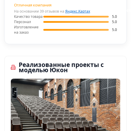
Отличная компания
В наличи
На основании 39 отзывов на
Яндекс.Картах
Качество товара
5.0
Персонал
5.0
Изготовление
5.0
на заказ
Реализованные проекты с
моделью Юкон