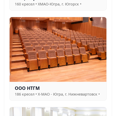
160 кресел • ХМАО-Югра, г. Югорск •
ООО НТГМ
186 кресел • Х-МАО - Югра, г. Нижневартовск •